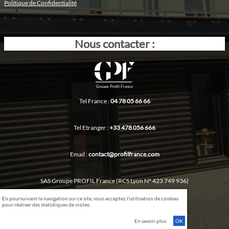
Politique de Confidentialité
Nous contacter :
Groupe Profil France
Tel France :
04 78 05 66 66
Tel Etranger :
+33 478 056 666
Email :
contact@profilfrance.com
SAS Groupe PROFIL France (RCS Lyon N° 423 749 936)
En poursuivant la navigation sur ce site, vous acceptez l'utilisation de cookies
pour réaliser des statistiques de visites.
37 Rue Paul Bovier-Lapierre 69530 BRIGNAIS-France
En savoir plus
OK
Conception :
Icodink