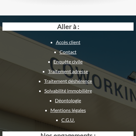
Aller à :
Accès client
Contact
Enquête civile
Traitement adresse
Traitement déshérence
Solvabilité immobilière
Déontologie
Mentions légales
C.G.U.
Nos engagements :